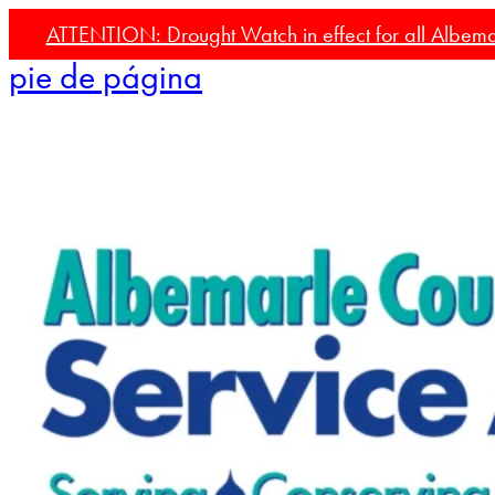
Ir al contenido principal
Saltar al
ATTENTION: Drought Watch in effect for all Albemar
pie de página