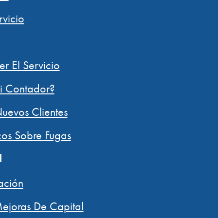
rvicio
er El Servicio
i Contador?
uevos Clientes
cos Sobre Fugas
N
ración
ejoras De Capital