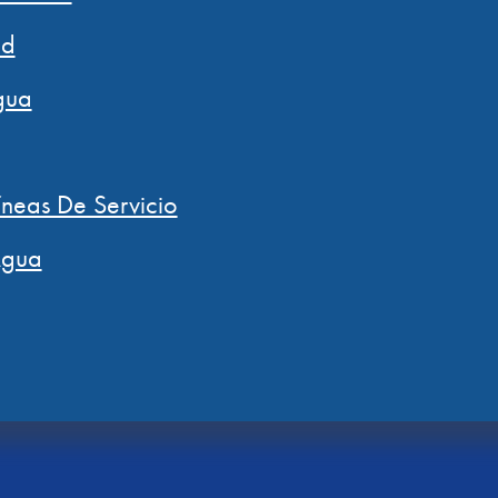
ad
gua
íneas De Servicio
Agua