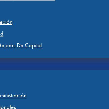
exión
ad
ejoras De Capital
inistración
ionales