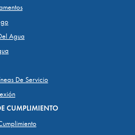
amentos
ego
Del Agua
gua
íneas De Servicio
exión
E CUMPLIMIENTO
Cumplimiento