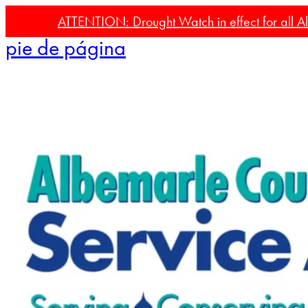
Ir al contenido principal
Saltar al
ATTENTION: Drought Watch in effect for all Al
pie de página