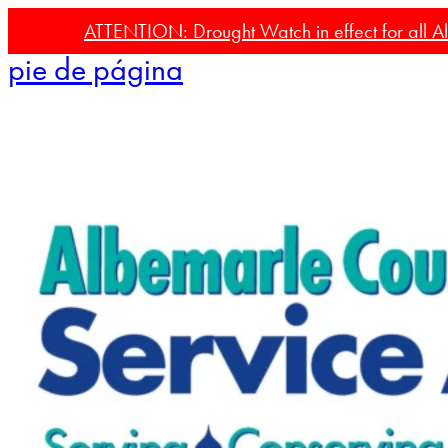
Ir al contenido principal
Saltar al
ATTENTION: Drought Watch in effect for all Al
pie de página