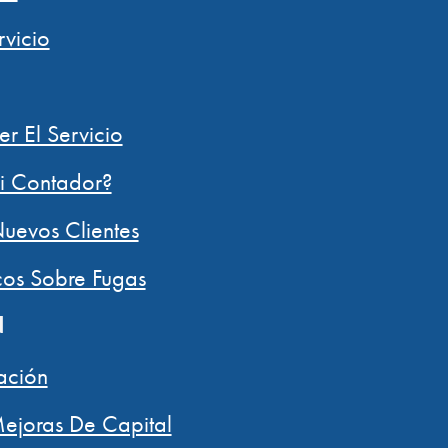
rvicio
er El Servicio
i Contador?
uevos Clientes
cos Sobre Fugas
N
ración
ejoras De Capital