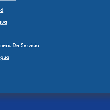
ad
gua
íneas De Servicio
Agua