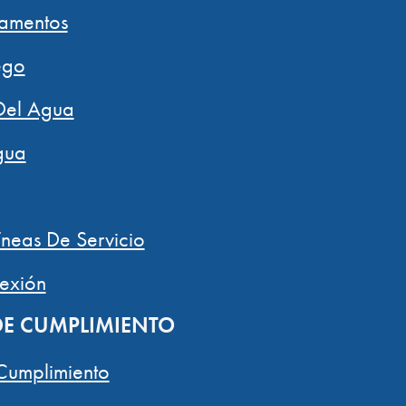
amentos
ego
Del Agua
gua
íneas De Servicio
exión
E CUMPLIMIENTO
Cumplimiento