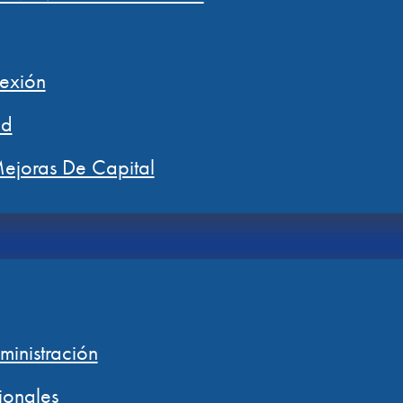
exión
ad
ejoras De Capital
inistración
ionales