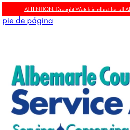
Ir al contenido principal
Saltar al
ATTENTION: Drought Watch in effect for all Al
pie de página