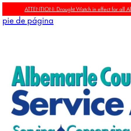
Ir al contenido principal
Saltar al
ATTENTION: Drought Watch in effect for all Al
pie de página